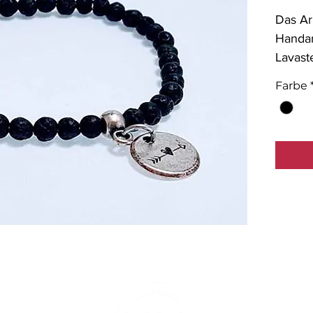
Das Ar
Handar
Lavast
Farbe
Materia
Metall
Länge: