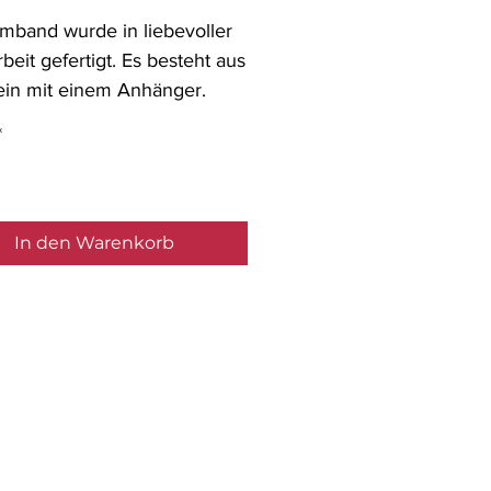
mband wurde in liebevoller
beit gefertigt. Es besteht aus
ein mit einem Anhänger.
*
l: Lavastein, nickelfreies
 ca. 18.5 cm
In den Warenkorb