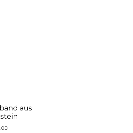
KOSTENLOSER VERSAND
IN DER SCHWEIZ
KT
band aus
stein
Preis
.00