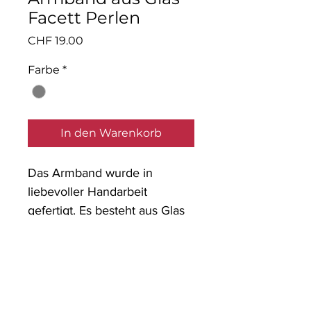
Facett Perlen
Preis
CHF 19.00
Farbe
*
In den Warenkorb
Das Armband wurde in
liebevoller Handarbeit
gefertigt. Es besteht aus Glas
Facett Perlen und ist mit
diversen Perlen in gold
versehen.
Material: Glaspernen,