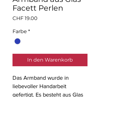
Facett Perlen
Preis
CHF 19.00
Farbe
*
In den Warenkorb
Das Armband wurde in
liebevoller Handarbeit
gefertigt. Es besteht aus Glas
Facett Perlen mit einem
Anhänger.
Material: Glaspernen,
nickelfreies Metall