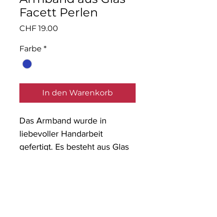
Facett Perlen
Preis
CHF 19.00
Farbe
*
In den Warenkorb
Das Armband wurde in
liebevoller Handarbeit
gefertigt. Es besteht aus Glas
Facett Perlen mit einem
Anhänger und einem
Verbinder.
Material: Glaspernen,