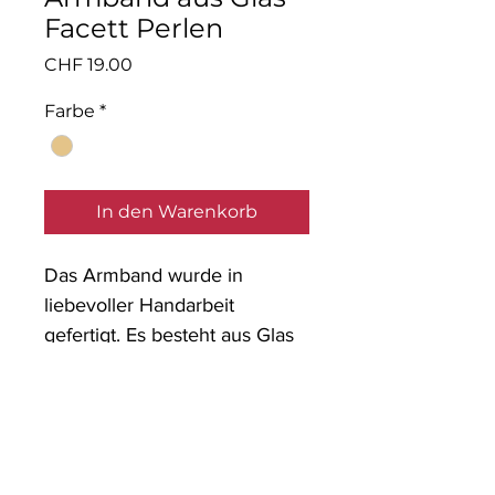
Facett Perlen
Preis
CHF 19.00
Farbe
*
In den Warenkorb
Das Armband wurde in
liebevoller Handarbeit
gefertigt. Es besteht aus Glas
Facett Perlen mit einem
Anhänger.
Material: Glaspernen,
nickelfreies Metall