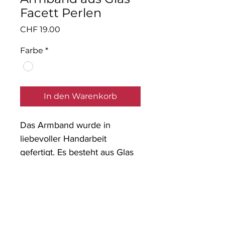
Facett Perlen
Preis
CHF 19.00
Farbe
*
In den Warenkorb
Das Armband wurde in
liebevoller Handarbeit
gefertigt. Es besteht aus Glas
Facett Perlen mit einem
Anhänger.
Material: Glaspernen,
nickelfreies Metall