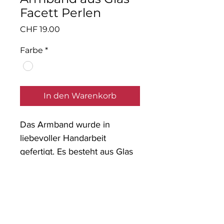
Facett Perlen
Preis
CHF 19.00
Farbe
*
In den Warenkorb
Das Armband wurde in
liebevoller Handarbeit
gefertigt. Es besteht aus Glas
Facett Perlen mit einem
Anhänger.
Material: Glaspernen,
nickelfreies Metall