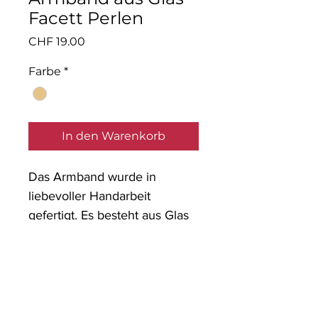
Facett Perlen
Preis
CHF 19.00
Farbe
*
In den Warenkorb
Das Armband wurde in
liebevoller Handarbeit
gefertigt. Es besteht aus Glas
Facett Perlen mit einem
Anhänger.
Material: Glaspernen,
nickelfreies Metall