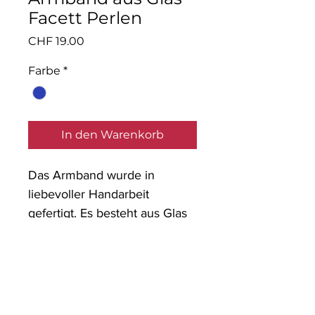
Facett Perlen
Preis
CHF 19.00
Farbe
*
In den Warenkorb
Das Armband wurde in
liebevoller Handarbeit
gefertigt. Es besteht aus Glas
Facett Perlen und einer
speziellen Perle in Form eines
Elefanten.
Material: Glaspernen,